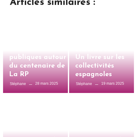
Articles similaires :
Uncategorized
Réunions
Livres
,
Livres et revues
publiques autour
Un livre sur les
du centenaire de
collectivités
La RP
espagnoles
28 mars 2025
19 mars 2025
Stéphane
Stéphane