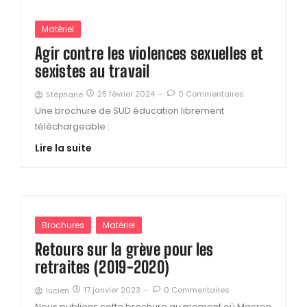
Matériel
Agir contre les violences sexuelles et
sexistes au travail
25 février 2024
-
0 Commentaires
Stéphane
Une brochure de SUD éducation librement
téléchargeable :
Lire la suite
Brochures
Matériel
Retours sur la grève pour les
retraites (2019-2020)
17 janvier 2023
-
0 Commentaires
lucien
Nous publions cette brochure au moment où Macron