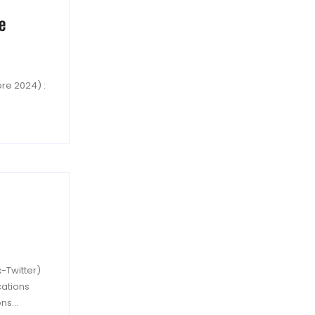
e
re 2024) :
x-Twitter)
cations
ns...