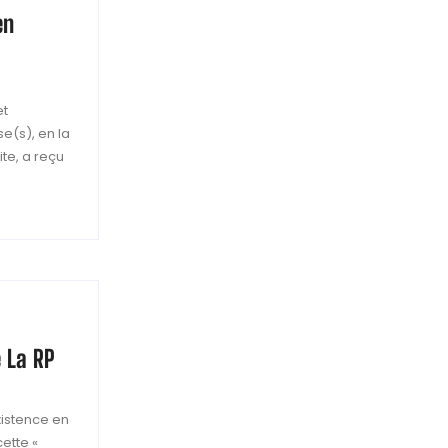
en
et
e(s), en la
te, a reçu
 La RP
xistence en
cette «