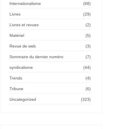
Internationalisme
(68)
Livres
(29)
Livres et revues
(2)
Matériel
(5)
Revue de web
(3)
Sommaire du dernier numéro
(7)
syndicalisme
(44)
Trends
(4)
Tribune
(6)
Uncategorized
(323)