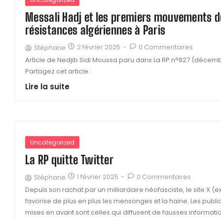
Messali Hadj et les premiers mouvements d
résistances algériennes à Paris
2 février 2025
-
0 Commentaires
Stéphane
Article de Nedjib Sidi Moussa paru dans La RP n°827 (décemb
Partagez cet article :
Lire la suite
Uncategorized
La RP quitte Twitter
1 février 2025
-
0 Commentaires
Stéphane
Depuis son rachat par un milliardaire néofasciste, le site X (e
favorise de plus en plus les mensonges et la haine. Les publi
mises en avant sont celles qui diffusent de fausses informatio