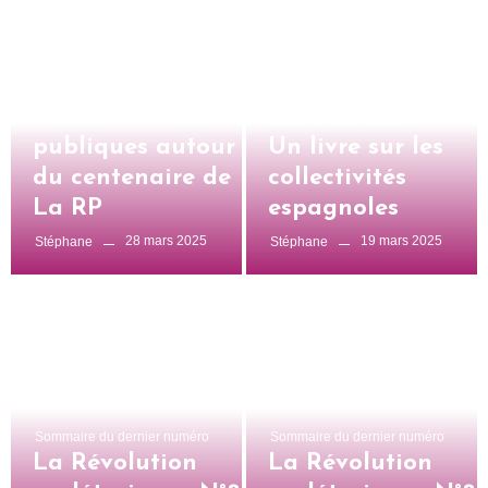
Uncategorized
Réunions
Livres
,
Livres et revues
publiques autour
Un livre sur les
du centenaire de
collectivités
La RP
espagnoles
28 mars 2025
19 mars 2025
Stéphane
Stéphane
Sommaire du dernier numéro
Sommaire du dernier numéro
La Révolution
La Révolution