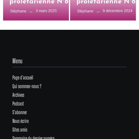
prolétarienne N°828
prolétarienne N°8
3 mars 2025
9 décembre 2024
Stéphane
Stéphane
Menu
Page d’accueil
Qui sommes-nous ?
Archives
Podcast
S’abonner
Nous écrire
Sites amis
Sommaire du dernier numéro