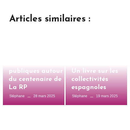
Articles similaires :
Uncategorized
Réunions
Livres
,
Livres et revues
publiques autour
Un livre sur les
du centenaire de
collectivités
La RP
espagnoles
28 mars 2025
19 mars 2025
Stéphane
Stéphane